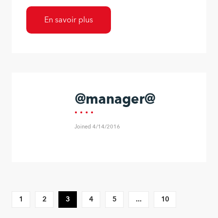
En savoir plus
@manager@
Joined 4/14/2016
1
2
3
4
5
...
10