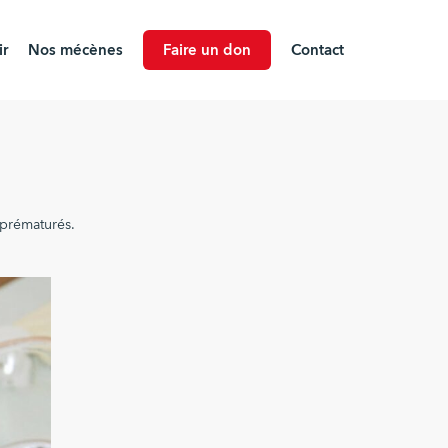
r
Nos mécènes
Faire un don
Contact
 prématurés.