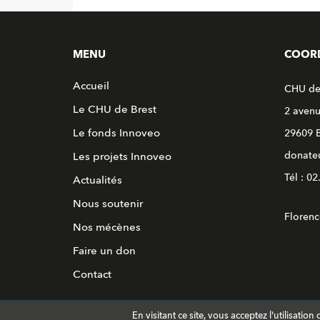
MENU
COOR
Accueil
CHU de
Le CHU de Brest
2 aven
Le fonds Innoveo
29609 
donateu
Les projets Innoveo
Tél : 0
Actualités
Nous soutenir
Florenc
Nos mécènes
Faire un don
Contact
En visitant ce site, vous acceptez l'utilisati
Mentions légales
© 2016 INNOVEO -
Site Internet du CHU de 