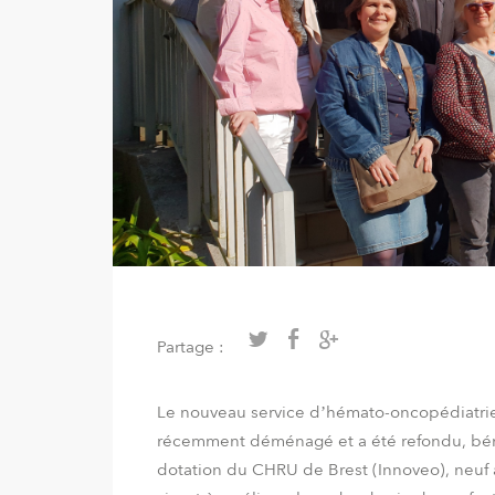
Partage :
Le nouveau service d’hémato-oncopédiatrie a
récemment déménagé et a été refondu, bén
dotation du CHRU de Brest (Innoveo), neuf a