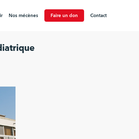
r
Nos mécènes
Faire un don
Contact
iatrique