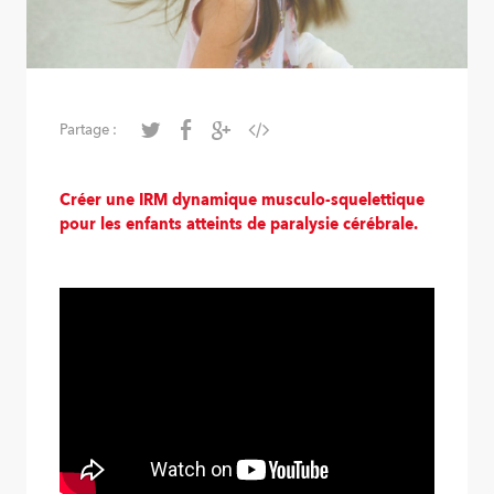
Partage :
Créer une IRM dynamique musculo-squelettique
pour les enfants atteints de paralysie cérébrale.