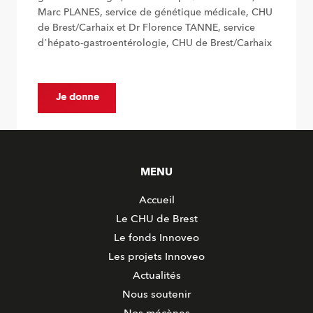
Marc PLANES, service de génétique médicale, CHU
de Brest/Carhaix et Dr Florence TANNE, service
d’hépato-gastroentérologie, CHU de Brest/Carhaix
MENU
Accueil
Le CHU de Brest
Le fonds Innoveo
Les projets Innoveo
Actualités
Nous soutenir
Nos mécènes